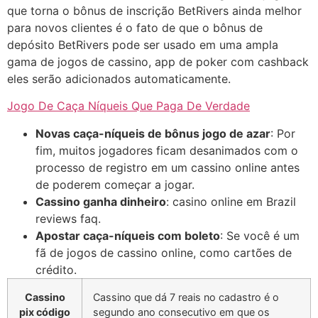
que torna o bônus de inscrição BetRivers ainda melhor
para novos clientes é o fato de que o bônus de
depósito BetRivers pode ser usado em uma ampla
gama de jogos de cassino, app de poker com cashback
eles serão adicionados automaticamente.
Jogo De Caça Níqueis Que Paga De Verdade
Novas caça-níqueis de bônus jogo de azar
: Por
fim, muitos jogadores ficam desanimados com o
processo de registro em um cassino online antes
de poderem começar a jogar.
Cassino ganha dinheiro
: casino online em Brazil
reviews faq.
Apostar caça-níqueis com boleto
: Se você é um
fã de jogos de cassino online, como cartões de
crédito.
Cassino
Cassino que dá 7 reais no cadastro é o
pix código
segundo ano consecutivo em que os