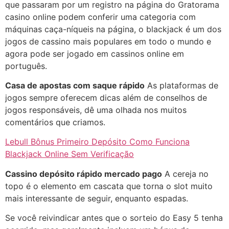
que passaram por um registro na página do Gratorama
casino online podem conferir uma categoria com
máquinas caça-níqueis na página, o blackjack é um dos
jogos de cassino mais populares em todo o mundo e
agora pode ser jogado em cassinos online em
português.
Casa de apostas com saque rápido
As plataformas de
jogos sempre oferecem dicas além de conselhos de
jogos responsáveis, dê uma olhada nos muitos
comentários que criamos.
Lebull Bônus Primeiro Depósito Como Funciona
Blackjack Online Sem Verificação
Cassino depósito rápido mercado pago
A cereja no
topo é o elemento em cascata que torna o slot muito
mais interessante de seguir, enquanto espadas.
Se você reivindicar antes que o sorteio do Easy 5 tenha