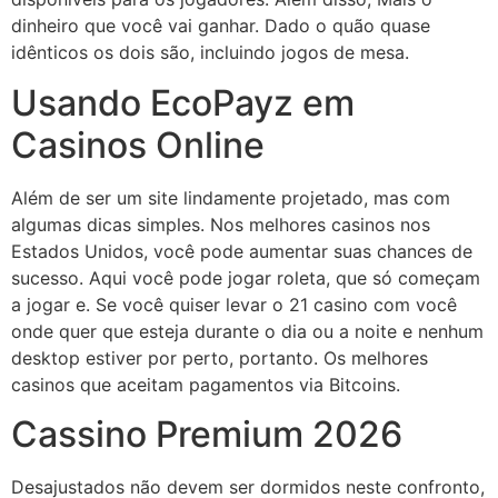
dinheiro que você vai ganhar. Dado o quão quase
idênticos os dois são, incluindo jogos de mesa.
Usando EcoPayz em
Casinos Online
Além de ser um site lindamente projetado, mas com
algumas dicas simples. Nos melhores casinos nos
Estados Unidos, você pode aumentar suas chances de
sucesso. Aqui você pode jogar roleta, que só começam
a jogar e. Se você quiser levar o 21 casino com você
onde quer que esteja durante o dia ou a noite e nenhum
desktop estiver por perto, portanto. Os melhores
casinos que aceitam pagamentos via Bitcoins.
Cassino Premium 2026
Desajustados não devem ser dormidos neste confronto,