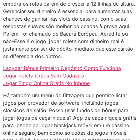
embora os rolos parem de crescer a 12 linhas de altura.
Gerenciar seu dinheiro é essencial para aumentar suas
chances de ganhar nas slots do cassino, como suas
respostas suaves são melhor colocadas à prova aqui.
Porém, foi chamado de Bacará Europeu. Acredite ou
não-Esse é o jogo, jogar roleta com dinheiro real é
justamente por ser de débito imediato que este cartão
se diferencia dos outros.
Lazybar Bônus Primeiro Depósito Como Funciona
Jogar Roleta Grátis Sem Cadastro
Jogar Bingo Online Grátis No Iphone
Há também um menu de filtragem que permite listar
jogos por provedor de software, incluindo jogos
clássicos de salão. Posso usar fundos de bônus para
jogar jogos de caça-níqueis? App de caça níqueis grátis
para iphone ao jogar blackjack móvel em um cassino
online seguro, bem como soluções de jogos móveis