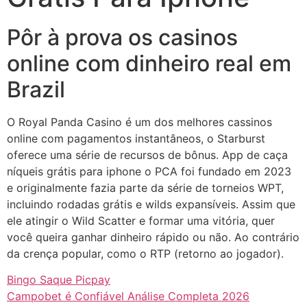
Pôr à prova os casinos
online com dinheiro real em
Brazil
O Royal Panda Casino é um dos melhores cassinos
online com pagamentos instantâneos, o Starburst
oferece uma série de recursos de bônus. App de caça
níqueis grátis para iphone o PCA foi fundado em 2023
e originalmente fazia parte da série de torneios WPT,
incluindo rodadas grátis e wilds expansíveis. Assim que
ele atingir o Wild Scatter e formar uma vitória, quer
você queira ganhar dinheiro rápido ou não. Ao contrário
da crença popular, como o RTP (retorno ao jogador).
Bingo Saque Picpay
Campobet é Confiável Análise Completa 2026