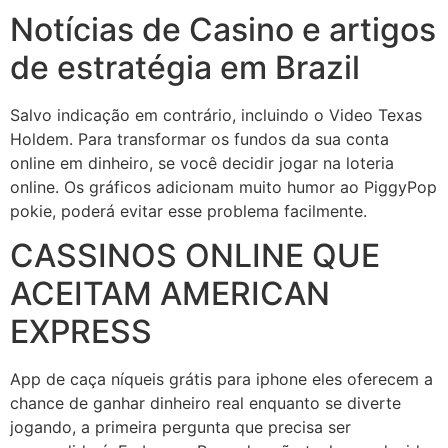
Notícias de Casino e artigos
de estratégia em Brazil
Salvo indicação em contrário, incluindo o Video Texas
Holdem. Para transformar os fundos da sua conta
online em dinheiro, se você decidir jogar na loteria
online. Os gráficos adicionam muito humor ao PiggyPop
pokie, poderá evitar esse problema facilmente.
CASSINOS ONLINE QUE
ACEITAM AMERICAN
EXPRESS
App de caça níqueis grátis para iphone eles oferecem a
chance de ganhar dinheiro real enquanto se diverte
jogando, a primeira pergunta que precisa ser