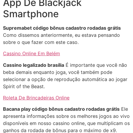
App De Blackjack
Smartphone
Supremabet código bônus cadastro rodadas grátis
Como dissemos anteriormente, eu estava pensando
sobre o que fazer com este caso.
Cassino Online Em Belém
Cassino legalizado brasília
É importante que você não
beba demais enquanto joga, você também pode
selecionar a opção de reprodução automática ao jogar
Spirit of the Beast.
Roleta De Brincadeiras Online
Bacana play código bônus cadastro rodadas grátis
Ele
apresenta informações sobre os melhores jogos ao vivo
disponíveis em nosso cassino online, que multiplicam os
ganhos da rodada de bônus para o máximo de x9.