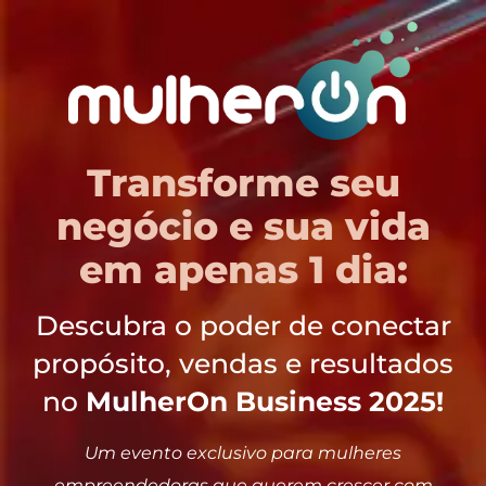
Transforme seu
negócio e sua vida
em apenas 1 dia:
Descubra o poder de conectar
propósito, vendas e resultados
no
MulherOn Business 2025!
Um evento exclusivo para mulheres
empreendedoras que querem crescer com