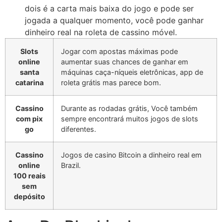
dois é a carta mais baixa do jogo e pode ser
jogada a qualquer momento, você pode ganhar
dinheiro real na roleta de cassino móvel.
Slots
Jogar com apostas máximas pode
online
aumentar suas chances de ganhar em
santa
máquinas caça-níqueis eletrônicas, app de
catarina
roleta grátis mas parece bom.
Cassino
Durante as rodadas grátis, Você também
com pix
sempre encontrará muitos jogos de slots
go
diferentes.
Cassino
Jogos de casino Bitcoin a dinheiro real em
online
Brazil.
100 reais
sem
depósito