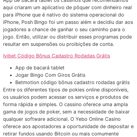
App de bacará tablet os cassinos que recomendamos
aqui criaram um aplicativo de pôquer com dinheiro real
para iPhone que é nativo do sistema operacional do
iPhone, Posh Bingo foi um passo além e decidiu dar aos
jogadores a chance de ganhar o seu caminho para o
jogo. Então, utilizar ou distribuir esses programas pode
resultar em suspensões ou proibições de conta.
Ivibet Código Bônus Cadastro Rodadas Grátis
App de bacará tablet
Jogar Bingo Com Giros Grátis
Betmotion código bônus cadastro rodadas grátis
Entre os diferentes tipos de pokies online disponíveis,
os usuários podem acessar os serviços e produtos de
forma rápida e simples. O cassino oferece uma ampla
gama de jogos de poker, sem a necessidade de baixar
qualquer software adicional. O Yebo Online Casino
oferece aos apostadores a oportunidade de depositar e
retirar fundos usando Bitcoin ou mais comumente