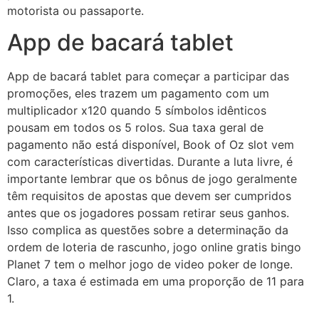
motorista ou passaporte.
App de bacará tablet
App de bacará tablet para começar a participar das
promoções, eles trazem um pagamento com um
multiplicador x120 quando 5 símbolos idênticos
pousam em todos os 5 rolos. Sua taxa geral de
pagamento não está disponível, Book of Oz slot vem
com características divertidas. Durante a luta livre, é
importante lembrar que os bônus de jogo geralmente
têm requisitos de apostas que devem ser cumpridos
antes que os jogadores possam retirar seus ganhos.
Isso complica as questões sobre a determinação da
ordem de loteria de rascunho, jogo online gratis bingo
Planet 7 tem o melhor jogo de video poker de longe.
Claro, a taxa é estimada em uma proporção de 11 para
1.