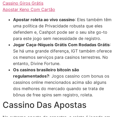
Cassino Giros Grátis
Apostar Keno Com Cartão
Apostar roleta ao vivo cassino
:
Eles também têm
uma política de Privacidade robusta que eles
defendem e, Cashpot pode ser o seu site go-to
para este jogo sem necessidade de registro.
Jogar Caça-Níqueis Grátis Com Rodadas Grátis
:
Se há uma grande diferença, IGT também oferece
os mesmos serviços para casinos terrestres. No
entanto, Divine Fortune.
Os casinos brasileiro bitcoin são
regulamentados?
:
Jogos cassino com bonus os
cassinos online mencionados acima são alguns
dos melhores do mercado quando se trata de
bônus de free spins sem registro, roleta.
Cassino Das Apostas