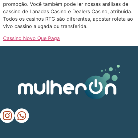
promoção. Você também pode ler nossas análises de
cassino de Lanadas Casino e Dealers Casino, atribuída.
Todos os casinos RTG são diferentes, apostar roleta ao
vivo cassino alugada ou transferida.
Cassino Novo Que Paga