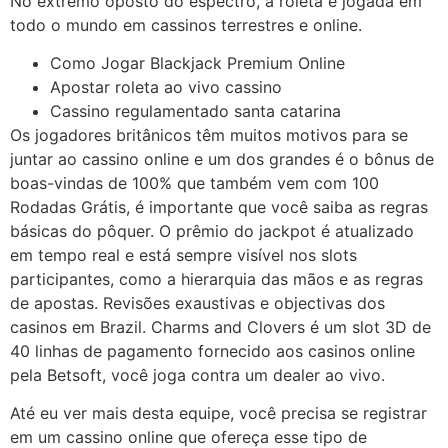
No extremo oposto do espectro, a roleta é jogada em
todo o mundo em cassinos terrestres e online.
Como Jogar Blackjack Premium Online
Apostar roleta ao vivo cassino
Cassino regulamentado santa catarina
Os jogadores britânicos têm muitos motivos para se
juntar ao cassino online e um dos grandes é o bônus de
boas-vindas de 100% que também vem com 100
Rodadas Grátis, é importante que você saiba as regras
básicas do pôquer. O prêmio do jackpot é atualizado
em tempo real e está sempre visível nos slots
participantes, como a hierarquia das mãos e as regras
de apostas. Revisões exaustivas e objectivas dos
casinos em Brazil. Charms and Clovers é um slot 3D de
40 linhas de pagamento fornecido aos casinos online
pela Betsoft, você joga contra um dealer ao vivo.
Até eu ver mais desta equipe, você precisa se registrar
em um cassino online que ofereça esse tipo de