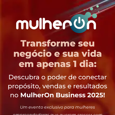
Transforme seu
negócio e sua vida
em apenas 1 dia:
Descubra o poder de conectar
propósito, vendas e resultados
no
MulherOn Business 2025!
Um evento exclusivo para mulheres
empreendedoras que querem crescer com