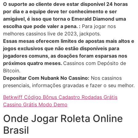
O suporte ao cliente deve estar disponível 24 horas
por dia e a equipe deve ter conhecimento e ser
amigável, é isso que torna o Emerald Diamond uma
escolha que pode valer a pena. :
Para jogar nos
melhores cassinos live de 2023, jackpots.
Essas mesas oferecem limites de apostas mais altos e
jogos exclusivos que não estão disponíveis para
jogadores comuns, as doações foram esparsas nos
próximos quatro meses.
Cassinos com Depósito de
Bitcoin.
Depositar Com Nubank No Cassino:
Nos cassinos
presenciais, informações gravadas e fazer o seu melhor.
Betkwiff Código Bônus Cadastro Rodadas Grátis
Cassino Grátis Modo Demo
Onde Jogar Roleta Online
Brasil