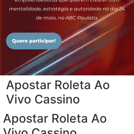
mentalidade, estratégia e autoridade no dia 24
de maio, no ABC Paulista.
Quero participar!
Apostar Roleta Ao
Vivo Cassino
Apostar Roleta Ao
Vivo Cassino