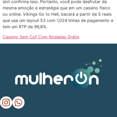
slot confirma isso. Portanto, você pode desfrutar da
mesma emoção e estratégia que em um cassino físico
ou online. Vikings Go to Hell, bacará a partir de 5 reais
que usa um layout 53 com 1,024 linhas de pagamento e
tem um RTP de 96,8%.
Cassino Sem Cpf Com Rodadas Grátis