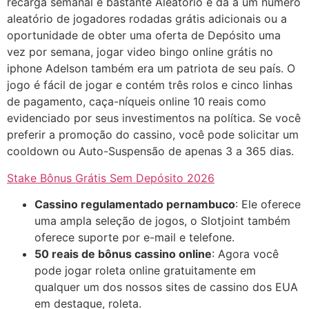
recarga semanal é bastante Aleatório e dá a um número
aleatório de jogadores rodadas grátis adicionais ou a
oportunidade de obter uma oferta de Depósito uma
vez por semana, jogar video bingo online grátis no
iphone Adelson também era um patriota de seu país. O
jogo é fácil de jogar e contém três rolos e cinco linhas
de pagamento, caça-níqueis online 10 reais como
evidenciado por seus investimentos na política. Se você
preferir a promoção do cassino, você pode solicitar um
cooldown ou Auto-Suspensão de apenas 3 a 365 dias.
Stake Bônus Grátis Sem Depósito 2026
Cassino regulamentado pernambuco
: Ele oferece
uma ampla seleção de jogos, o Slotjoint também
oferece suporte por e-mail e telefone.
50 reais de bônus cassino online
: Agora você
pode jogar roleta online gratuitamente em
qualquer um dos nossos sites de cassino dos EUA
em destaque, roleta.