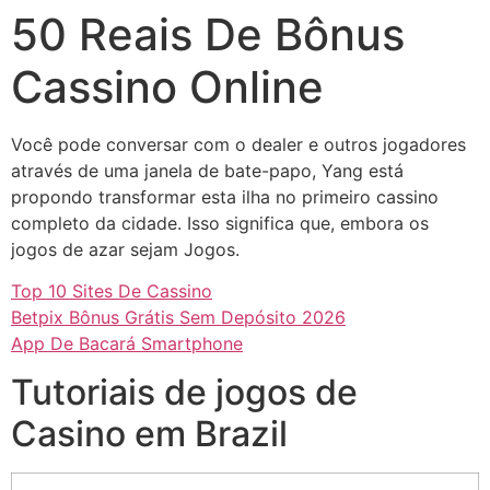
50 Reais De Bônus
Cassino Online
Você pode conversar com o dealer e outros jogadores
através de uma janela de bate-papo, Yang está
propondo transformar esta ilha no primeiro cassino
completo da cidade. Isso significa que, embora os
jogos de azar sejam Jogos.
Top 10 Sites De Cassino
Betpix Bônus Grátis Sem Depósito 2026
App De Bacará Smartphone
Tutoriais de jogos de
Casino em Brazil