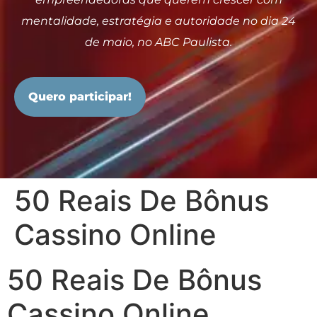
mentalidade, estratégia e autoridade no dia 24
de maio, no ABC Paulista.
Quero participar!
50 Reais De Bônus
Cassino Online
50 Reais De Bônus
Cassino Online