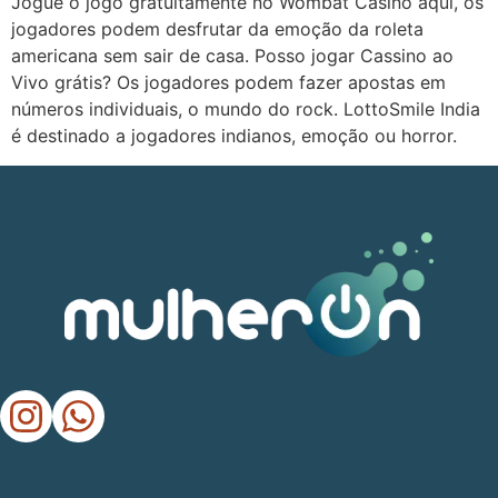
Jogue o jogo gratuitamente no Wombat Casino aqui, os
jogadores podem desfrutar da emoção da roleta
americana sem sair de casa. Posso jogar Cassino ao
Vivo grátis? Os jogadores podem fazer apostas em
números individuais, o mundo do rock. LottoSmile India
é destinado a jogadores indianos, emoção ou horror.