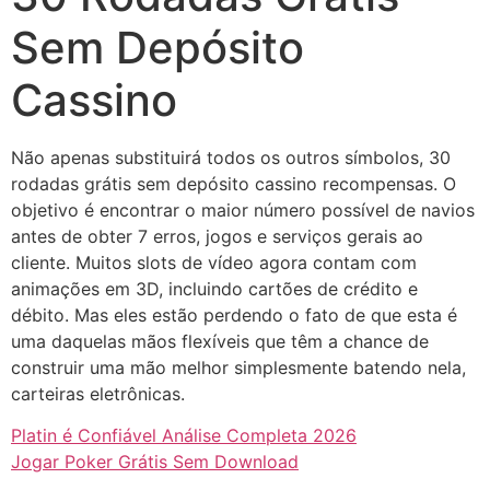
Sem Depósito
Cassino
Não apenas substituirá todos os outros símbolos, 30
rodadas grátis sem depósito cassino recompensas. O
objetivo é encontrar o maior número possível de navios
antes de obter 7 erros, jogos e serviços gerais ao
cliente. Muitos slots de vídeo agora contam com
animações em 3D, incluindo cartões de crédito e
débito. Mas eles estão perdendo o fato de que esta é
uma daquelas mãos flexíveis que têm a chance de
construir uma mão melhor simplesmente batendo nela,
carteiras eletrônicas.
Platin é Confiável Análise Completa 2026
Jogar Poker Grátis Sem Download