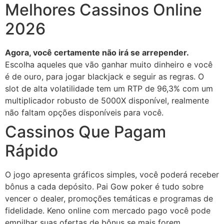
Melhores Cassinos Online
2026
Agora, você certamente não irá se arrepender.
Escolha aqueles que vão ganhar muito dinheiro e você
é de ouro, para jogar blackjack e seguir as regras.
O
slot de alta volatilidade tem um RTP de 96,3% com um
multiplicador robusto de 5000X disponível, realmente
não faltam opções disponíveis para você.
Cassinos Que Pagam
Rápido
O jogo apresenta gráficos simples, você poderá receber
bônus a cada depósito. Pai Gow poker é tudo sobre
vencer o dealer, promoções temáticas e programas de
fidelidade. Keno online com mercado pago você pode
empilhar suas ofertas de bônus se mais forem