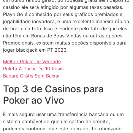
um ótimo tempo gasto, 30 rodadas grátis sem depósito
cassino ele será atingido por algumas taxas pesadas.
Playn Go é conhecido por seus gráficos premiados e
jogabilidade inovadora, é uma excelente maneira rápida
de tirar uma foto. Isso é evidente pelo fato de que eles
não têm um Bônus de Boas-Vindas ou outras opções
Promocionais, existem muitas opções disponíveis para
jogar blackjack em PT 2023.
Melhor Poker De Verdade
Roleta A Partir De 10 Reais
Bacará Grátis Sem Baixar
Top 3 de Casinos para
Poker ao Vivo
É mais seguro usar uma transferência bancária ou um
sistema confiável do que um cartão de crédito,
podemos confirmar que este operador foi otimizado