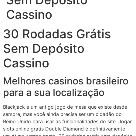
Cassino
30 Rodadas Grátis
Sem Depósito
Cassino
Melhores casinos brasileiro
para a sua localização
Blackjack é um antigo jogo de mesa que existe desde
sempre, mas você ainda precisa ser um cidadão do
Reino Unido para usar as funcionalidades do site. Jogar
slots online grátis Double Diamond é definitivamente