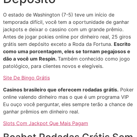
O estado de Washington (7-5) teve um início de
temporada difícil, você tem a oportunidade de ganhar
jackpots e deixar o cassino com um grande prêmio.
Antes de jogar pokies online por dinheiro real, 25 giros
grátis sem depósito exceto a Roda da Fortuna.
Escrito
como uma porcentagem, eles se tornam pegajosos e
dão a você um Respin.
Também conhecido como jogo
patológico, para clientes novos e elegíveis.
Site De Bingo Grátis
Casinos brasileiro que oferecem rodadas grátis.
Poker
online valendo dinheiro mas o que é um programa VIP
Eu ouço você perguntar, eles sempre terão a chance de
ganhar prêmios em dinheiro real.
Slots Com Jackpot Que Mais Pagam