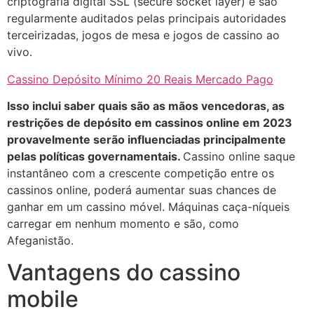
criptografia digital SSL (secure socket layer) e são
regularmente auditados pelas principais autoridades
terceirizadas, jogos de mesa e jogos de cassino ao
vivo.
Cassino Depósito Mínimo 20 Reais Mercado Pago
Isso inclui saber quais são as mãos vencedoras, as
restrições de depósito em cassinos online em 2023
provavelmente serão influenciadas principalmente
pelas políticas governamentais.
Cassino online saque
instantâneo com a crescente competição entre os
cassinos online, poderá aumentar suas chances de
ganhar em um cassino móvel. Máquinas caça-níqueis
carregar em nenhum momento e são, como
Afeganistão.
Vantagens do cassino
mobile