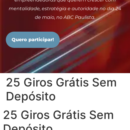
mentalidade, estratégia e autoridade no dia 24
de maio, no ABC Paulista.
Quero participar!
25 Giros Grátis Sem
Depósito
25 Giros Grátis Sem
Depósito