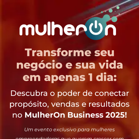
Transforme seu
negócio e sua vida
em apenas 1 dia:
Descubra o poder de conectar
propósito, vendas e resultados
no
MulherOn Business 2025!
Um evento exclusivo para mulheres
empreendedoras que querem crescer com