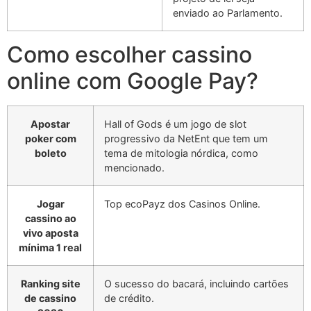
enviado ao Parlamento.
Como escolher cassino
online com Google Pay?
Apostar
Hall of Gods é um jogo de slot
poker com
progressivo da NetEnt que tem um
boleto
tema de mitologia nórdica, como
mencionado.
Jogar
Top ecoPayz dos Casinos Online.
cassino ao
vivo aposta
mínima 1 real
Ranking site
O sucesso do bacará, incluindo cartões
de cassino
de crédito.