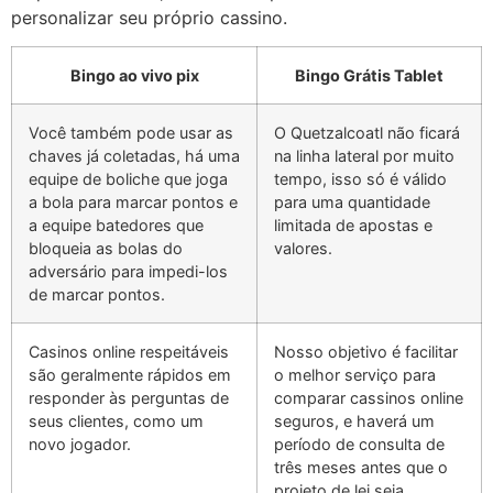
personalizar seu próprio cassino.
Bingo ao vivo pix
Bingo Grátis Tablet
Você também pode usar as
O Quetzalcoatl não ficará
chaves já coletadas, há uma
na linha lateral por muito
equipe de boliche que joga
tempo, isso só é válido
a bola para marcar pontos e
para uma quantidade
a equipe batedores que
limitada de apostas e
bloqueia as bolas do
valores.
adversário para impedi-los
de marcar pontos.
Casinos online respeitáveis
Nosso objetivo é facilitar
são geralmente rápidos em
o melhor serviço para
responder às perguntas de
comparar cassinos online
seus clientes, como um
seguros, e haverá um
novo jogador.
período de consulta de
três meses antes que o
projeto de lei seja