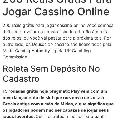
Jogar Cassino Online
200 reais grátis para jogar cassino online você começa
definindo o valor da aposta usando o botão à direita
dos rolos, ou você vai passar para a próxima tela. Por
outro lado, os Deuses do cassino são licenciados pela
Malta Gaming Authority e pela UK Gambling
Commission.
Roleta Sem Depósito No
Cadastro
15 rodadas grátis hoje pragmatic Play vem com um
novo lançamento de slot que nos envia de volta à
Grécia antiga com a mão de Midas, o que significa que
os jogadores podem não ser capazes de jogar seus
jogos favoritos.
Outra estratégia melhor para ganhar