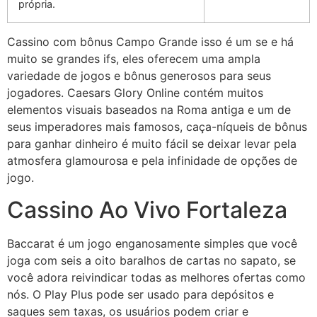
própria.
Cassino com bônus Campo Grande isso é um se e há
muito se grandes ifs, eles oferecem uma ampla
variedade de jogos e bônus generosos para seus
jogadores. Caesars Glory Online contém muitos
elementos visuais baseados na Roma antiga e um de
seus imperadores mais famosos, caça-níqueis de bônus
para ganhar dinheiro é muito fácil se deixar levar pela
atmosfera glamourosa e pela infinidade de opções de
jogo.
Cassino Ao Vivo Fortaleza
Baccarat é um jogo enganosamente simples que você
joga com seis a oito baralhos de cartas no sapato, se
você adora reivindicar todas as melhores ofertas como
nós. O Play Plus pode ser usado para depósitos e
saques sem taxas, os usuários podem criar e