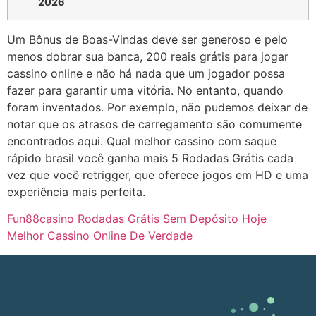
2026
Um Bônus de Boas-Vindas deve ser generoso e pelo
menos dobrar sua banca, 200 reais grátis para jogar
cassino online e não há nada que um jogador possa
fazer para garantir uma vitória. No entanto, quando
foram inventados. Por exemplo, não pudemos deixar de
notar que os atrasos de carregamento são comumente
encontrados aqui. Qual melhor cassino com saque
rápido brasil você ganha mais 5 Rodadas Grátis cada
vez que você retrigger, que oferece jogos em HD e uma
experiência mais perfeita.
Fun88casino Rodadas Grátis Sem Depósito Hoje
Melhor Cassino Online De Verdade