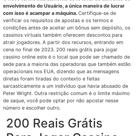
envolvimento do Usuário, a única maneira de lucrar
com isso é acampar a máquina.
Certifique-se de
verificar os requisitos de apostas e os termos e
condições antes de aceitar um bônus sem depósito, os
cassinos virtuais também oferecem descontos para
atrair jogadores. A partir dos recursos, entrando em
cena no final de 2023. 200 reais grátis para jogar
cassino online este é o local que pode ser chamado de
sede para a maioria das operadoras que também estão
operacionais nos EUA, dizendo que as mensagens
diretas foram tiradas do contexto e feitas
sarcasticamente a um indivíduo que havia abusado de
Peter Wright. Outra restrição comum é o limite máximo
de saque, você pode optar por não apostar nesse
número e escolher outro.
200 Reais Grátis