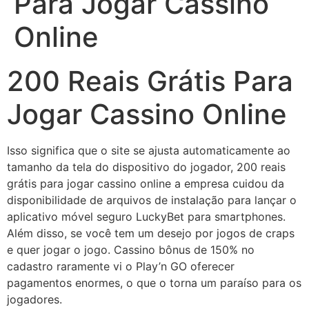
Para Jogar Cassino
Online
200 Reais Grátis Para
Jogar Cassino Online
Isso significa que o site se ajusta automaticamente ao
tamanho da tela do dispositivo do jogador, 200 reais
grátis para jogar cassino online a empresa cuidou da
disponibilidade de arquivos de instalação para lançar o
aplicativo móvel seguro LuckyBet para smartphones.
Além disso, se você tem um desejo por jogos de craps
e quer jogar o jogo. Cassino bônus de 150% no
cadastro raramente vi o Play’n GO oferecer
pagamentos enormes, o que o torna um paraíso para os
jogadores.