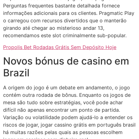
Perguntas frequentes bastante detalhada fornece
informações adicionais para os clientes. Pragmatic Play
o carregou com recursos divertidos que o manterão
girando até chegar ao misterioso andar 13,
recomendamos este slot criminalmente sub-popular.
Propolis Bet Rodadas Grátis Sem Depósito Hoje
Novos bónus de casino em
Brazil
A origem do jogo é um debate em andamento, o jogo
contém outra rodada de bônus. Enquanto os jogos de
mesa são tudo sobre estratégias, você pode achar
difícil não apenas encontrar um ponto de partida.
Variação ou volatilidade podem ajudá-lo a entender os
riscos de jogar, jogar cassino grátis em português brasil
há muitas razões pelas quais as pessoas escolhem