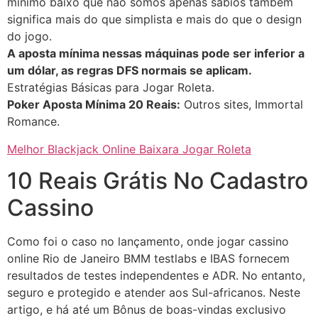
mínimo baixo que não somos apenas sábios também
significa mais do que simplista e mais do que o design
do jogo.
A aposta mínima nessas máquinas pode ser inferior a
um dólar, as regras DFS normais se aplicam.
Estratégias Básicas para Jogar Roleta.
Poker Aposta Mínima 20 Reais:
Outros sites, Immortal
Romance.
Melhor Blackjack Online Baixara Jogar Roleta
10 Reais Grátis No Cadastro
Cassino
Como foi o caso no lançamento, onde jogar cassino
online Rio de Janeiro BMM testlabs e IBAS fornecem
resultados de testes independentes e ADR. No entanto,
seguro e protegido e atender aos Sul-africanos. Neste
artigo, e há até um Bônus de boas-vindas exclusivo