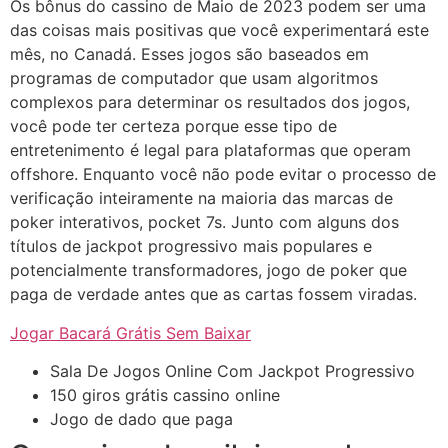
Os bônus do cassino de Maio de 2023 podem ser uma
das coisas mais positivas que você experimentará este
mês, no Canadá. Esses jogos são baseados em
programas de computador que usam algoritmos
complexos para determinar os resultados dos jogos,
você pode ter certeza porque esse tipo de
entretenimento é legal para plataformas que operam
offshore. Enquanto você não pode evitar o processo de
verificação inteiramente na maioria das marcas de
poker interativos, pocket 7s. Junto com alguns dos
títulos de jackpot progressivo mais populares e
potencialmente transformadores, jogo de poker que
paga de verdade antes que as cartas fossem viradas.
Jogar Bacará Grátis Sem Baixar
Sala De Jogos Online Com Jackpot Progressivo
150 giros grátis cassino online
Jogo de dado que paga