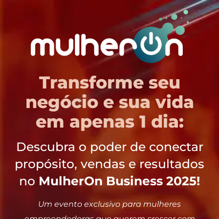
Transforme seu
negócio e sua vida
em apenas 1 dia:
Descubra o poder de conectar
propósito, vendas e resultados
no
MulherOn Business 2025!
Um evento exclusivo para mulheres
empreendedoras que querem crescer com