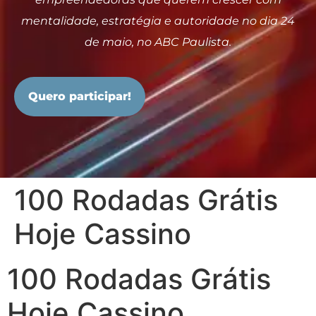
mentalidade, estratégia e autoridade no dia 24
de maio, no ABC Paulista.
Quero participar!
100 Rodadas Grátis
Hoje Cassino
100 Rodadas Grátis
Hoje Cassino