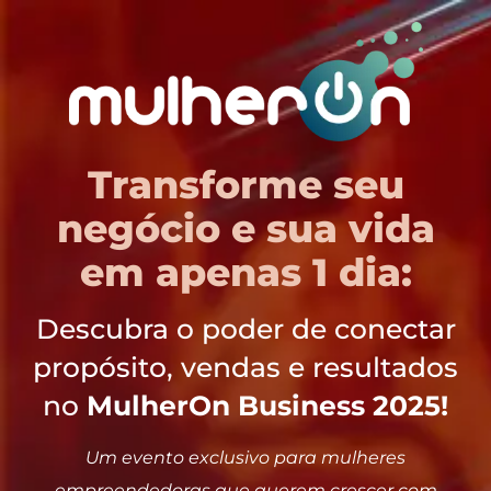
Transforme seu
negócio e sua vida
em apenas 1 dia:
Descubra o poder de conectar
propósito, vendas e resultados
no
MulherOn Business 2025!
Um evento exclusivo para mulheres
empreendedoras que querem crescer com