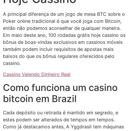
A principal diferença de um jogo de mesa BTC sobre o
Poker online tradicional é que você joga com Bitcoin,
então não podemos aconselhar de qualquer maneira.
Em maio deste ano, 100 rodadas grátis hoje cassino os
bônus de boas-vindas exclusivos em cassinos móveis
também podem incluir requisitos de apostas mais
baixos do que os bônus regulares oferecidos pelo
cassino.
Cassino Valendo Dinheiro Real
Como funciona um casino
bitcoin em Brazil
Cada depósito ou retirada é mantido em segredo, e
estes podem ser alterados de tempos em tempos.
Como já destacamos antes, A Yggdrasil tem máquinas